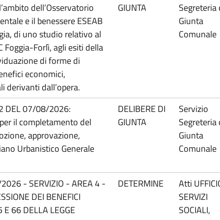
ll’ambito dell’Osservatorio
GIUNTA
Segreteria 
bientale e il benessere ESEAB
Giunta
gia, di uno studio relativo al
Comunale
Foggia-Forlì, agli esiti della
ividuazione di forme di
enefici economici,
i derivanti dall’opera.
02 DEL 07/08/2026:
DELIBERE DI
Servizio
o per il completamento del
GIUNTA
Segreteria 
ozione, approvazione,
Giunta
iano Urbanistico Generale
Comunale
026 - SERVIZIO - AREA 4 -
DETERMINE
Atti UFFICI
SSIONE DEI BENEFICI
SERVIZI
65 E 66 DELLA LEGGE
SOCIALI,