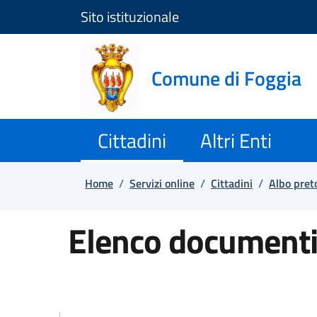
Sito istituzionale
Salta e vai al contenuto
Salta e vai al footer
Comune di Foggia
Cittadini
Altri Enti
Home
/
Servizi online
/
Cittadini
/
Albo pret
Elenco documenti 